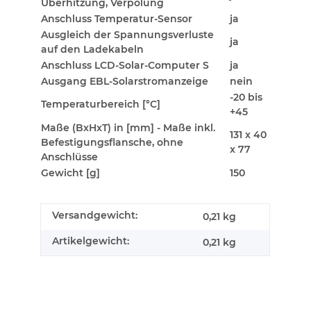
Überhitzung, Verpolung
Anschluss Temperatur-Sensor
ja
Ausgleich der Spannungsverluste
ja
auf den Ladekabeln
Anschluss LCD-Solar-Computer S
ja
Ausgang EBL-Solarstromanzeige
nein
-20 bis
Temperaturbereich [°C]
+45
Maße (BxHxT) in [mm] - Maße inkl.
131 x 40
Befestigungsflansche, ohne
x 77
Anschlüsse
Gewicht [g]
150
Versandgewicht:
0,21 kg
Artikelgewicht:
0,21
kg