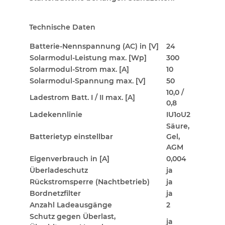
Technische Daten
Batterie-Nennspannung (AC) in [V]
24
Solarmodul-Leistung max. [Wp]
300
Solarmodul-Strom max. [A]
10
Solarmodul-Spannung max. [V]
50
10,0 /
Ladestrom Batt. I / II max. [A]
0,8
Ladekennlinie
IU1oU2
Säure,
Batterietyp einstellbar
Gel,
AGM
Eigenverbrauch in [A]
0,004
Überladeschutz
ja
Rückstromsperre (Nachtbetrieb)
ja
Bordnetzfilter
ja
Anzahl Ladeausgänge
2
Schutz gegen Überlast,
ja