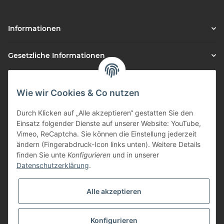
Informationen
Gesetzliche Informationen
Vorteile
Wie wir Cookies & Co nutzen
Gute Preis/Leistung
Durch Klicken auf „Alle akzeptieren“ gestatten Sie den
Täglicher Versand
Einsatz folgender Dienste auf unserer Website: YouTube,
Vimeo, ReCaptcha. Sie können die Einstellung jederzeit
viele Zahlungsarten
ändern (Fingerabdruck-Icon links unten). Weitere Details
Günstige Versandkosten
finden Sie unte
Konfigurieren
und in unserer
Zahlungsarten
Datenschutzerklärung
.
Alle akzeptieren
Konfigurieren